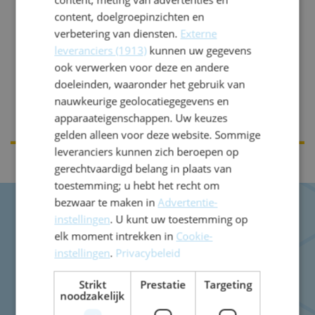
content, doelgroepinzichten en
verbetering van diensten.
Externe
leveranciers (1913)
kunnen uw gegevens
ook verwerken voor deze en andere
Sandra Meerveld
doeleinden, waaronder het gebruik van
nauwkeurige geolocatiegegevens en
apparaateigenschappen. Uw keuzes
gelden alleen voor deze website. Sommige
leveranciers kunnen zich beroepen op
gerechtvaardigd belang in plaats van
toestemming; u hebt het recht om
bezwaar te maken in
Advertentie-
instellingen
. U kunt uw toestemming op
elk moment intrekken in
Cookie-
Nicolaas Beetsschool
instellingen
.
Privacybeleid
Sportparklaan 3
2103 VR
Heemstede
Strikt
Prestatie
Targeting
noodzakelijk