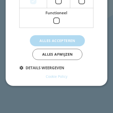
E-mail:
info@nicolaasbeetsschool.nl
Tel:
023-5286244
Functioneel
TWijs pagina's
Over TWijs
ALLES ACCEPTEREN
Privacy Statement
Wijzig uw cookievoorkeuren
ALLES AFWIJZEN
DETAILS WEERGEVEN
Cookie Policy