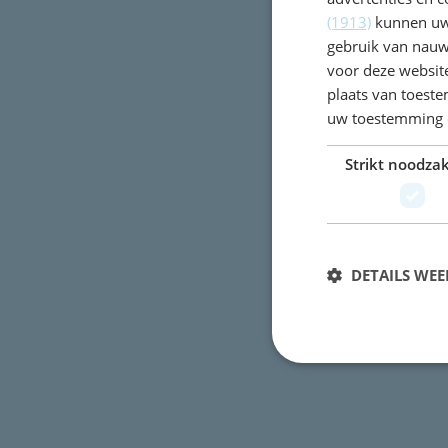
(1913)
kunnen uw 
Nicolaas Beetsschool
gebruik van nauw
Sportparklaan 3
voor deze websit
plaats van toest
2103 VR
Heemstede
uw toestemming 
E-mail:
Strikt noodzak
info@nicolaasbeetssch
Tel:
023-5286244
DETAILS WE