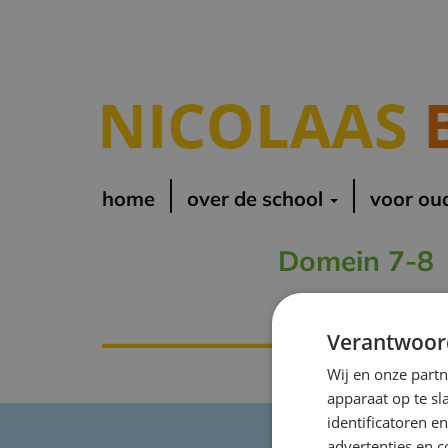
home
over de school
voor ou
Domein 7-8
Verantwoor
Wij en onze part
apparaat op te s
identificatoren e
advertenties en c