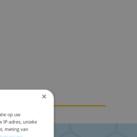
×
atie op uw
 IP-adres, unieke
t, meting van
everanciers