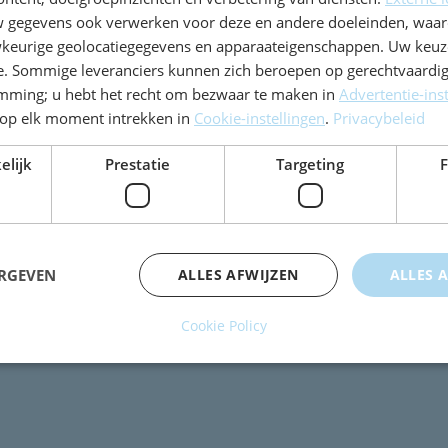
gegevens ook verwerken voor deze en andere doeleinden, waar
TWijs pagina's
keurige geolocatiegegevens en apparaateigenschappen. Uw keuze
Over TWijs
e. Sommige leveranciers kunnen zich beroepen op gerechtvaardig
emming; u hebt het recht om bezwaar te maken in
Advertentie-ins
Privacy Statement
op elk moment intrekken in
Cookie-instellingen
.
Privacybeleid
Wijzig uw
cookievoorkeuren
elijk
Prestatie
Targeting
F
ool.nl
ERGEVEN
ALLES AFWIJZEN
ALLES 
Cookie Policy