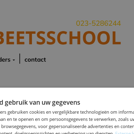
023-5286244
ders
contact
d gebruik van uw gegevens
ners gebruiken cookies en vergelijkbare technologieën om inform
laan en te openen en om persoonsgegevens te verwerken, zoals uw
n browsegegevens, voor gepersonaliseerde advertenties en conten
ontent, doelgroepinzichten en verbetering van diensten.
Externe l