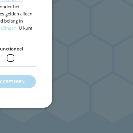
onder het
s gelden alleen
d belang in
tellingen
. U kunt
unctioneel
ACCEPTEREN