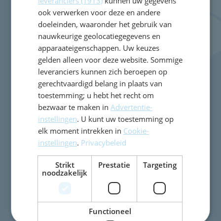
leveranciers (1913)
kunnen uw gegevens
ook verwerken voor deze en andere
doeleinden, waaronder het gebruik van
E-mail:
info@nicolaasbeetsschool.nl
nauwkeurige geolocatiegegevens en
Tel:
023-5286244
apparaateigenschappen. Uw keuzes
gelden alleen voor deze website. Sommige
leveranciers kunnen zich beroepen op
TWijs pagina's
gerechtvaardigd belang in plaats van
Over TWijs
toestemming; u hebt het recht om
bezwaar te maken in
Advertentie-
Privacy Statement
instellingen
. U kunt uw toestemming op
Wijzig uw cookievoorkeuren
elk moment intrekken in
Cookie-
instellingen
.
Privacybeleid
Strikt
Prestatie
Targeting
noodzakelijk
Functioneel