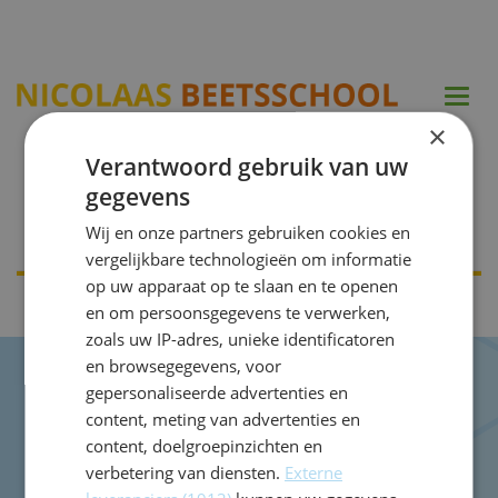
Togg
navi
×
Verantwoord gebruik van uw
Domein 5-6
gegevens
Wij en onze partners gebruiken cookies en
vergelijkbare technologieën om informatie
op uw apparaat op te slaan en te openen
en om persoonsgegevens te verwerken,
zoals uw IP-adres, unieke identificatoren
en browsegegevens, voor
gepersonaliseerde advertenties en
content, meting van advertenties en
Nicolaas Beetsschool
content, doelgroepinzichten en
Sportparklaan 3
verbetering van diensten.
Externe
2103 VR
Heemstede